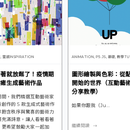
術
,
靈感INSPIRATION
ANIMATION
,
P5.JS
,
基礎
,
教學TU
看著就放鬆了！疫情期
圖形繪製與色彩：從
療癒生成藝術作品
開始的世界（互動藝
分享教學）
期間，我們精選互動藝術家
創作的 5 款生成式藝術作
如果你跟我（Ju…
享飽含秩序與驚喜的藝術力
僅充滿詩意，讓人看著看著
繼續閱讀
，更希望鼓勵大家一起加