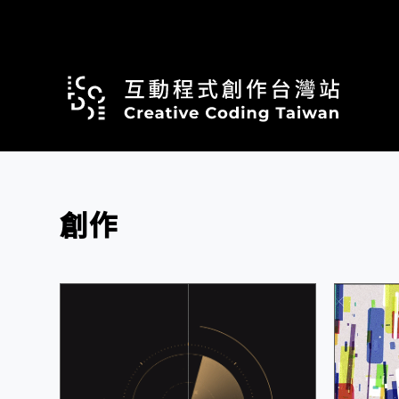
跳
至
主
要
內
容
創作