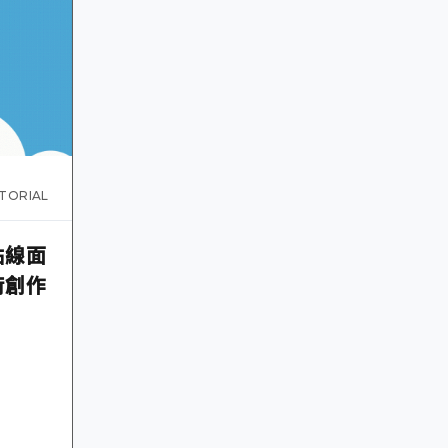
TORIAL
點線面
術創作