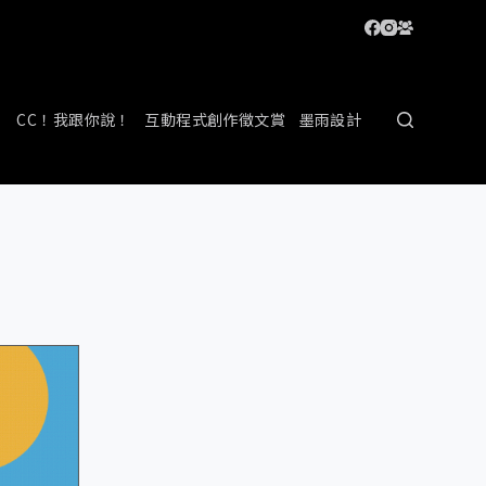
CC！我跟你說！
互動程式創作徵文賞
墨雨設計