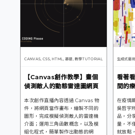
CANVAS
,
CSS
,
HTML
,
基礎
,
教學TUTORIAL
生成式藝
【Canvas創作教學】畫個
看著
偵測敵人的動態雷達圖網頁
間的
本次創作直播內容透過 Canvas 物
在疫情
件，將網頁當作畫布，繪製不同的
吳哲宇所
圖形，完成模擬偵測敵人的雷達機
品，分
介面；運用三角函數概念，以及模
量，不
組化程式，簡單製作出動態的網
就放鬆