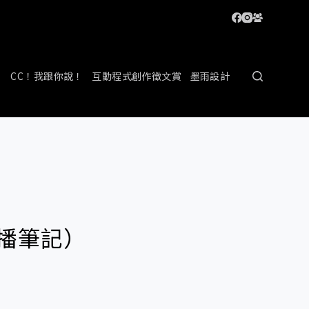
CC！我跟你說！
互動程式創作徵文賞
墨雨設計
直播筆記）