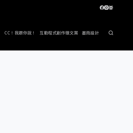
CC！我跟你說！
互動程式創作徵文賞
墨雨設計