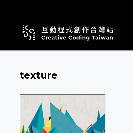
跳
至
主
要
內
容
texture