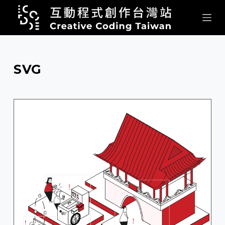
跳
至
主
要
內
SVG
容