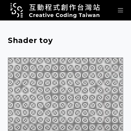
跳
至
主
要
內
Shader toy
容