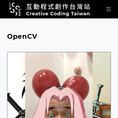
跳
至
主
要
內
OpenCV
容