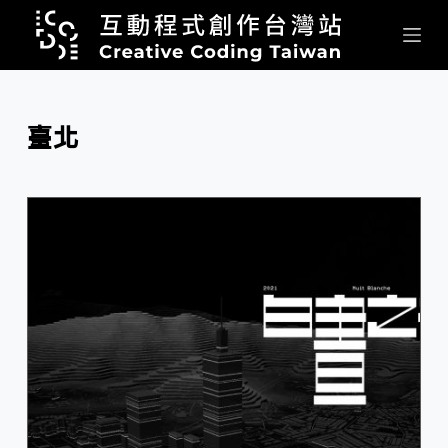
跳
至
主
要
內
臺北
容