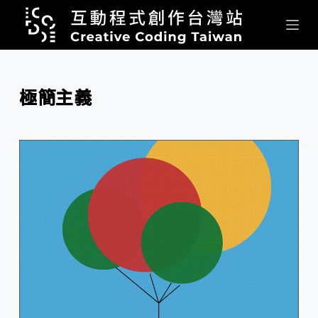
跳
至
主
要
內
極簡主義
容