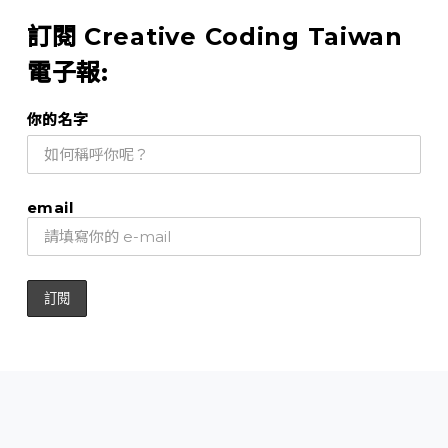
訂閱 Creative Coding Taiwan
電子報:
你的名字
email
關於
入門資源
相關社群
互動程式創作徵文賞
墨雨設計
版權所有 © 2026 / 合作夥伴：教育部智慧創新人才培育聯盟