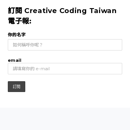
訂閱 Creative Coding Taiwan
電子報:
你的名字
email
關於
入門資源
相關社群
互動程式創作徵文賞
墨雨設計
版權所有 © 2026 / 合作夥伴：教育部智慧創新人才培育聯盟