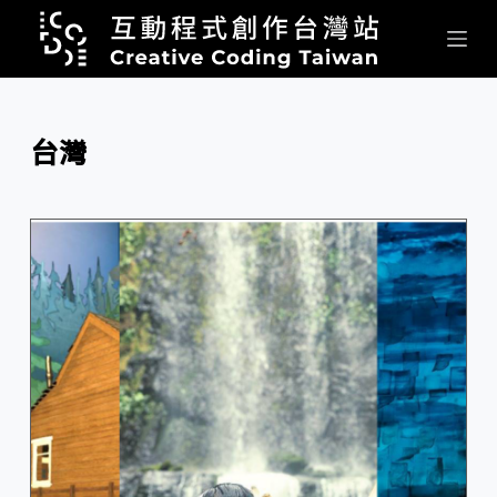
跳
至
主
要
內
台灣
容