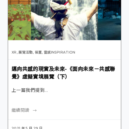
XR
,
展覽活動
,
裝置
,
靈感INSPIRATION
邁向共感的現實及未來-《面向未來－共感聯
覺》虛擬實境展覽（下）
上一篇我們提到…
繼續閱讀
2021 年 5 月 29 日