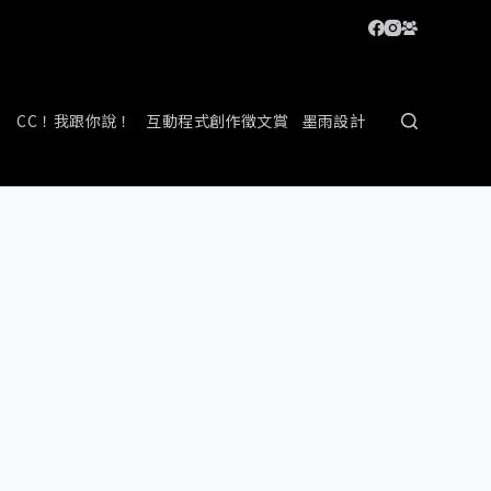
CC！我跟你說！
互動程式創作徵文賞
墨雨設計