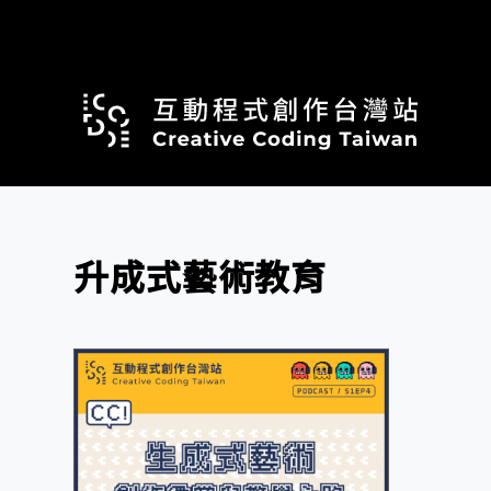
跳
至
主
要
內
容
升成式藝術教育