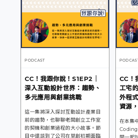
PODCAST
PODCAS
CC！我跟你說！S1EP2｜
CC！
深入互動設計世界：趨勢、
工宅
多元應用與創業挑戰
外程
資源
這一集將深入探討互動設計產業目
前的趨勢，也聊聊老闆創立工作室
在本集中
的契機和創業過程的大小故事。節
Codi
目中還談到了公司在草創初期面臨
闆一起討