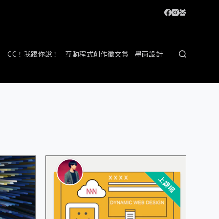
CC！我跟你說！
互動程式創作徵文賞
墨雨設計