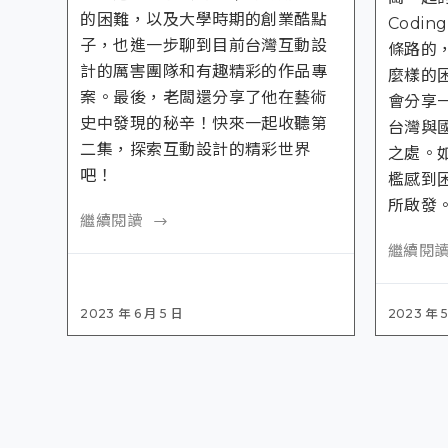
的困難，以及大學時期的創業酷點
Codi
子，也進一步聊到目前台灣互動設
條路的
計的厲害團隊和有趣精彩的作品專
麼樣的
案。最後，老闆還分享了他在藝術
會分享
史中發現的秘辛！快來一起收聽第
台灣與
二集，探索互動設計的精彩世界
之處。
吧！
檻感到
所啟發
繼續閱讀
繼續閱
2023 年 6 月 5 日
2023 年 5