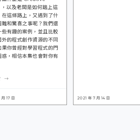
ng ，以及老闆是如何踏上這
，在這條路上，又遇到了什
困難和驚喜之事呢？我們還
一些有趣的案例，並且比較
國外的程式創作資源的不同
如果你曾經對學習程式的門
困惑，相信本集也會對你有
。
讀
 月 17 日
2021 年 7 月 14 日