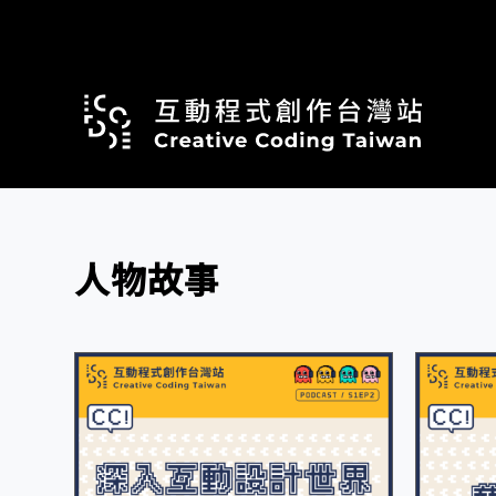
跳
至
主
要
內
容
人物故事