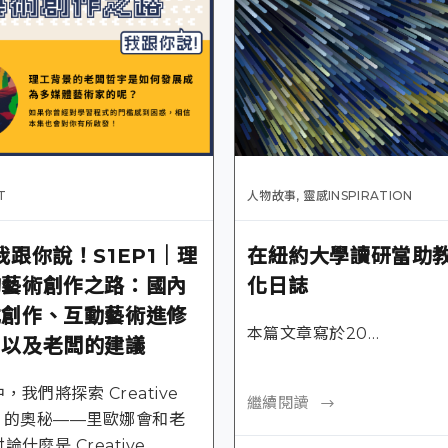
T
人物故事
,
靈感INSPIRATION
我跟你說！S1EP1｜理
在紐約大學讀研當助
的藝術創作之路：國內
化日誌
式創作、互動藝術進修
本篇文章寫於20…
，以及老闆的建議
，我們將探索 Creative
繼續閱讀
ng 的奧秘——里歐娜會和老
論什麼是 Creative