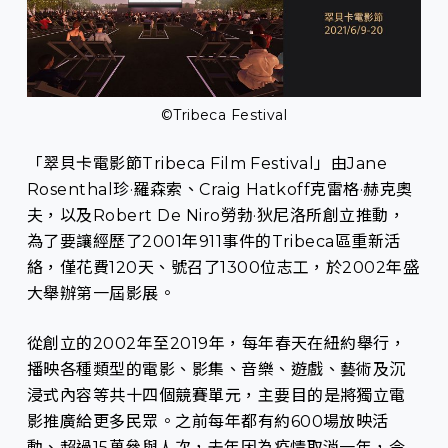
©Tribeca Festival
「翠貝卡電影節Tribeca Film Festival」由Jane
Rosenthal珍·羅森索、Craig Hatkoff克雷格·赫克奧
夫，以及Robert De Niro勞勃·狄尼洛所創立推動，
為了要讓經歷了2001年911事件的Tribeca區重新活
絡，僅花費120天、號召了1300位志工，於2002年盛
大舉辦第一屆影展。
從創立的2002年至2019年，每年春天在紐約舉行，
播映各種類型的電影、影集、音樂、遊戲、藝術及沉
浸式內容等共十四個競賽單元，主要目的是將獨立電
影推廣給更多民眾。之前每年都有約600場放映活
動、超過15萬參與人次，去年因為疫情取消一年，今