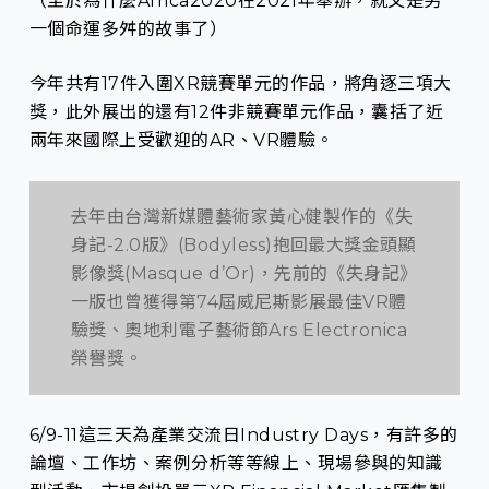
（至於為什麼Africa2020在2021年舉辦，就又是另
一個命運多舛的故事了）
今年共有17件入圍XR競賽單元的作品，將角逐三項大
獎，此外展出的還有12件非競賽單元作品，囊括了近
兩年來國際上受歡迎的AR、VR體驗。
去年由台灣新媒體藝術家黃心健製作的《失
身記-2.0版》(Bodyless)抱回最大獎金頭顯
影像獎(Masque d’Or)，先前的《失身記》
一版也曾獲得第74屆威尼斯影展最佳VR體
驗獎、奧地利電子藝術節Ars Electronica
榮譽獎。
6/9-11這三天為產業交流日Industry Days，有許多的
論壇、工作坊、案例分析等等線上、現場參與的知識