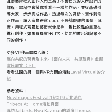
互動藝術程式創作入門是為了不會程式的人所設計的
課程，課程中會帶你看看不一樣的作品，並從基礎引
導大家一步步完成作品，透過每次的賞析、實作到修
正作品，讓大家覺得寫 code 不是這麼難的事情。其
實，用程式寫互動藝術就像是拿一隻比較難的畫筆在
進行創作，如果有機會使用它，便能夠做出和與眾不
同的創作。
更多VR作品體驗心得：
邁向共感的現實及未來-《面向未來－共感聯覺》虛擬
實境展覽（下）
看看法國的另一個與VR有關的活動
Laval Virtual的介
紹
參考資料：
NewImages Festival介紹XR3活動消息
Tribeca At Home活動頁面
專訪Jailbirds: Bwa Kayiman的導演Thomas