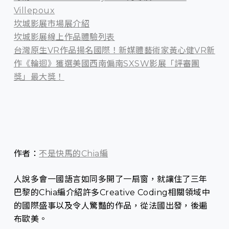
Villepoux
坎城影展市場展介紹
坎城影展線上作品體驗列表
台灣原生VR作品揚名國際！新媒體藝術家黃心健VR新
作《輪迴》獲選美國西南偏南SXSW影展「評審團
獎」最大獎！
作者：
不是快馬的Chia編
人說多會一國語言如同多開了一扇窗，就讓住了三年
巴黎的Chia編介紹許多Creative Coding相關領域中
的國際盛事以及令人驚豔的作品，從法國出發，後遍
布歐美。