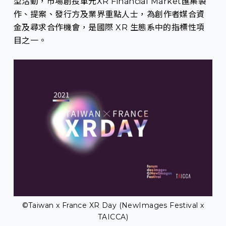
型活動，市場創投單元XR Financial Market匯集製
作、提案、發行方及業界重點人士，為創作者媒合資
金及尋求合作機會，是國際 XR 生態系中的指標性項
目之一。
©Taiwan x France XR Day (NewImages Festival x
TAICCA)