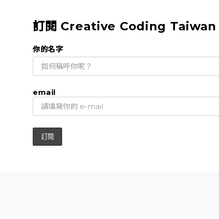
訂閱 Creative Coding Taiwa
你的名字
email
關於
入門資源
相關社群
互動程式創作徵文賞
版權所有 © 2026 / 合作夥伴：教育部智慧創新人才培育聯