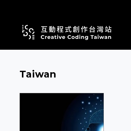
跳
至
主
要
內
容
Taiwan