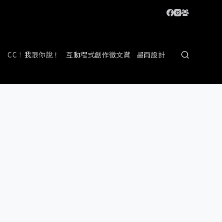
CC！我跟你說！
互動程式創作徵文賞
墨雨設計