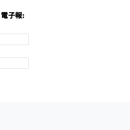
n 電子報:
墨雨設計
盟計畫