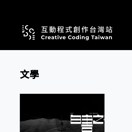
跳
至
主
要
內
容
文學