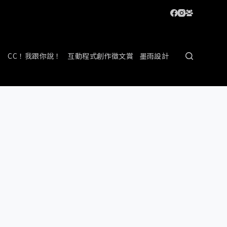
CC！我跟你說！
互動程式創作徵文賞
墨雨設計